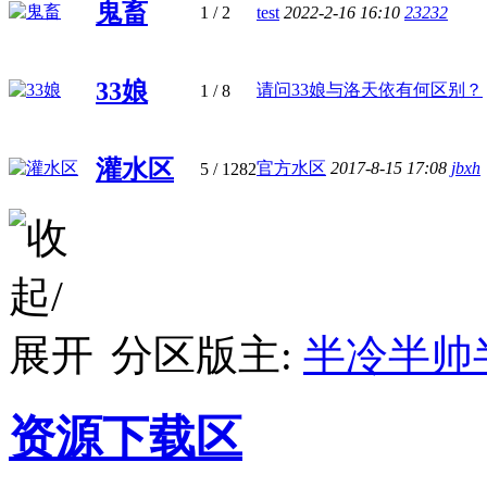
鬼畜
1
/ 2
test
2022-2-16 16:10
23232
33娘
请问33娘与洛天依有何区别？
1
/ 8
灌水区
官方水区
2017-8-15 17:08
jbxh
5
/ 1282
分区版主:
半冷半帅
资源下载区