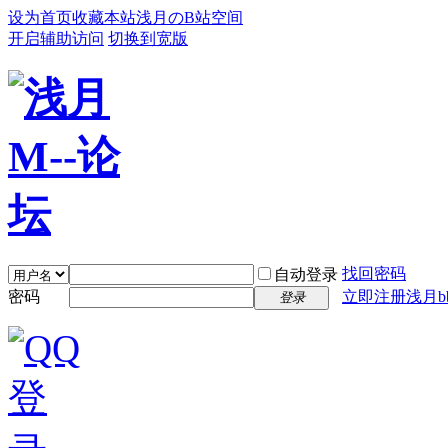
设为首页
收藏本站
浅月のB站空间
开启辅助访问
切换到宽版
找回密码
自动登录
密码
立即注册浅月bb
登录