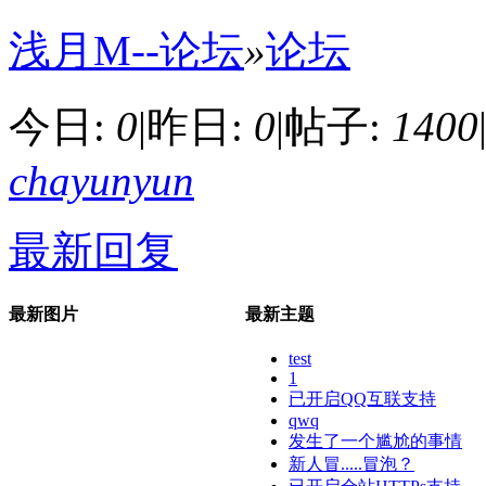
浅月M--论坛
»
论坛
今日:
0
|
昨日:
0
|
帖子:
1400
chayunyun
最新回复
最新图片
最新主题
test
1
已开启QQ互联支持
qwq
发生了一个尴尬的事情
新人冒.....冒泡？