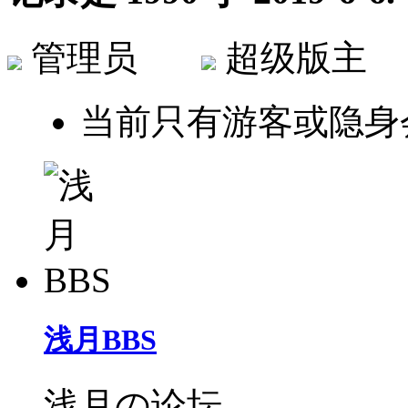
管理员
超级版
当前只有游客或隐身
浅月BBS
浅月の论坛