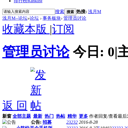
排行榜
Ranklist
搜索
热搜:
浅月M
搜索
浅月M--论坛
»
论坛
›
事务板块
›
管理员讨论
收藏本版
|
订阅
管理员讨论
今日:
0
|
返 回
新窗
全部主题
最新
热门
热帖
精华
更多
作者
回复/查看
最后
公告:
招募
23232
2016-8-28