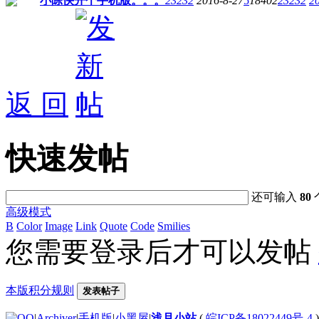
小陈快开个手机版。。。
23232
2016-8-27
5
18402
23232
2
返 回
快速发帖
还可输入
80
高级模式
B
Color
Image
Link
Quote
Code
Smilies
您需要登录后才可以发帖
本版积分规则
发表帖子
|
Archiver
|
手机版
|
小黑屋
|
浅月小站
(
皖ICP备18022449号-4
)