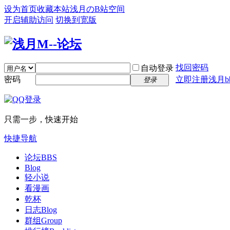
设为首页
收藏本站
浅月のB站空间
开启辅助访问
切换到宽版
找回密码
自动登录
密码
立即注册浅月bb
登录
只需一步，快速开始
快捷导航
论坛
BBS
Blog
轻小说
看漫画
乾杯
日志
Blog
群组
Group