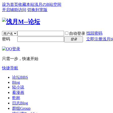
设为首页
收藏本站
浅月のB站空间
开启辅助访问
切换到宽版
找回密码
自动登录
密码
立即注册浅月bb
登录
只需一步，快速开始
快捷导航
论坛
BBS
Blog
轻小说
看漫画
乾杯
日志
Blog
群组
Group