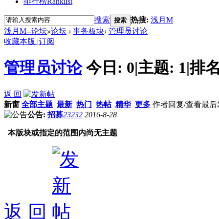
排行榜
Ranklist
搜索
热搜:
浅月M
搜索
浅月M--论坛
»
论坛
›
事务板块
›
管理员讨论
收藏本版
|
订阅
管理员讨论
今日:
0
|
主题:
1
|
排名
返 回
新窗
全部主题
最新
热门
热帖
精华
更多
作者
回复/查看
最后
公告:
招募
23232
2016-8-28
本版块或指定的范围内尚无主题
返 回